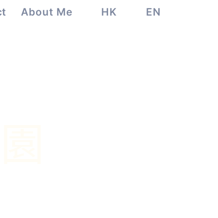
ct
About Me
HK
EN
樂園